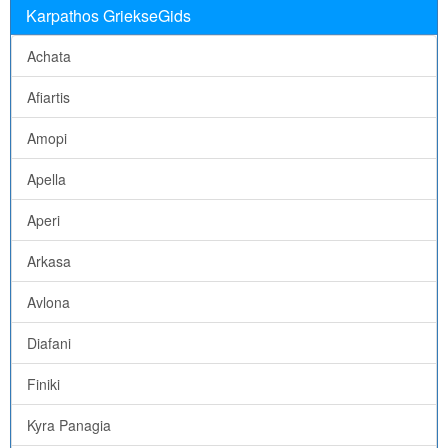
Karpathos GriekseGids
Achata
Afiartis
Amopi
Apella
Aperi
Arkasa
Avlona
Diafani
Finiki
Kyra Panagia