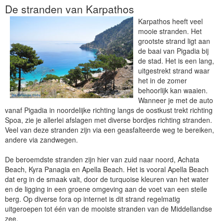
De stranden van Karpathos
Karpathos heeft veel
mooie stranden. Het
grootste strand ligt aan
de baai van Pigadia bij
de stad. Het is een lang,
uitgestrekt strand waar
het in de zomer
behoorlijk kan waaien.
Wanneer je met de auto
vanaf Pigadia in noordelijke richting langs de oostkust trekt richting
Spoa, zie je allerlei afslagen met diverse bordjes richting stranden.
Veel van deze stranden zijn via een geasfalteerde weg te bereiken,
andere via zandwegen.
De beroemdste stranden zijn hier van zuid naar noord, Achata
Beach, Kyra Panagia en Apella Beach. Het is vooral Apella Beach
dat erg in de smaak valt, door de turquoise kleuren van het water
en de ligging in een groene omgeving aan de voet van een steile
berg. Op diverse fora op internet is dit strand regelmatig
uitgeroepen tot één van de mooiste stranden van de Middellandse
zee.