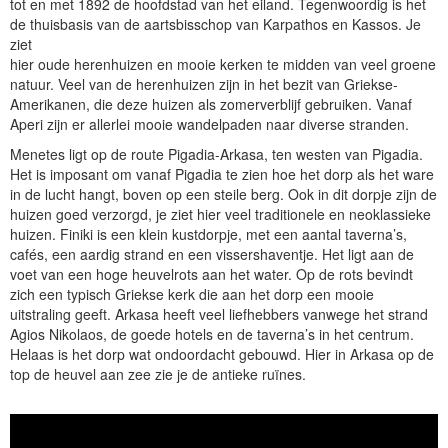
tot en met 1892 de hoofdstad van het eiland. Tegenwoordig is het
de thuisbasis van de aartsbisschop van Karpathos en Kassos. Je
ziet
hier oude herenhuizen en mooie kerken te midden van veel groene
natuur. Veel van de herenhuizen zijn in het bezit van Griekse-
Amerikanen, die deze huizen als zomerverblijf gebruiken. Vanaf
Aperi zijn er allerlei mooie wandelpaden naar diverse stranden.
Menetes ligt op de route Pigadia-Arkasa, ten westen van Pigadia.
Het is imposant om vanaf Pigadia te zien hoe het dorp als het ware
in de lucht hangt, boven op een steile berg. Ook in dit dorpje zijn de
huizen goed verzorgd, je ziet hier veel traditionele en neoklassieke
huizen. Finiki is een klein kustdorpje, met een aantal taverna’s,
cafés, een aardig strand en een vissershaventje. Het ligt aan de
voet van een hoge heuvelrots aan het water. Op de rots bevindt
zich een typisch Griekse kerk die aan het dorp een mooie
uitstraling geeft. Arkasa heeft veel liefhebbers vanwege het strand
Agios Nikolaos, de goede hotels en de taverna’s in het centrum.
Helaas is het dorp wat ondoordacht gebouwd. Hier in Arkasa op de
top de heuvel aan zee zie je de antieke ruïnes.