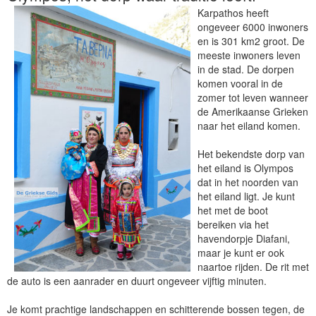
Karpathos heeft
ongeveer 6000 inwoners
en is 301 km2 groot. De
meeste inwoners leven
in de stad. De dorpen
komen vooral in de
zomer tot leven wanneer
de Amerikaanse Grieken
naar het eiland komen.
Het bekendste dorp van
het eiland is Olympos
dat in het noorden van
het eiland ligt. Je kunt
het met de boot
bereiken via het
havendorpje Diafani,
maar je kunt er ook
naartoe rijden. De rit met
de auto is een aanrader en duurt ongeveer vijftig minuten.
Je komt prachtige landschappen en schitterende bossen tegen, de