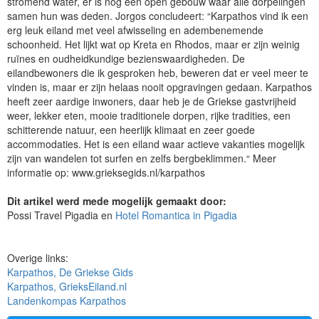
stromend water, er is nog een open gebouw waar alle dorpelingen
samen hun was deden. Jorgos concludeert: “Karpathos vind ik een
erg leuk eiland met veel afwisseling en adembenemende
schoonheid. Het lijkt wat op Kreta en Rhodos, maar er zijn weinig
ruïnes en oudheidkundige bezienswaardigheden. De
eilandbewoners die ik gesproken heb, beweren dat er veel meer te
vinden is, maar er zijn helaas nooit opgravingen gedaan. Karpathos
heeft zeer aardige inwoners, daar heb je de Griekse gastvrijheid
weer, lekker eten, mooie traditionele dorpen, rijke tradities, een
schitterende natuur, een heerlijk klimaat en zeer goede
accommodaties. Het is een eiland waar actieve vakanties mogelijk
zijn van wandelen tot surfen en zelfs bergbeklimmen.“ Meer
informatie op: www.grieksegids.nl/karpathos
Dit artikel werd mede mogelijk gemaakt door:
Possi Travel Pigadia en
Hotel Romantica in Pigadia
Overige links:
Karpathos, De Griekse Gids
Karpathos, GrieksEiland.nl
Landenkompas Karpathos