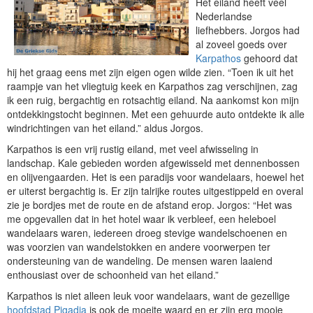
Het eiland heeft veel
Nederlandse
liefhebbers. Jorgos had
al zoveel goeds over
Karpathos
gehoord dat
hij het graag eens met zijn eigen ogen wilde zien. “Toen ik uit het
raampje van het vliegtuig keek en Karpathos zag verschijnen, zag
ik een ruig, bergachtig en rotsachtig eiland. Na aankomst kon mijn
ontdekkingstocht beginnen. Met een gehuurde auto ontdekte ik alle
windrichtingen van het eiland.” aldus Jorgos.
Karpathos is een vrij rustig eiland, met veel afwisseling in
landschap. Kale gebieden worden afgewisseld met dennenbossen
en olijvengaarden. Het is een paradijs voor wandelaars, hoewel het
er uiterst bergachtig is. Er zijn talrijke routes uitgestippeld en overal
zie je bordjes met de route en de afstand erop. Jorgos: “Het was
me opgevallen dat in het hotel waar ik verbleef, een heleboel
wandelaars waren, iedereen droeg stevige wandelschoenen en
was voorzien van wandelstokken en andere voorwerpen ter
ondersteuning van de wandeling. De mensen waren laaiend
enthousiast over de schoonheid van het eiland.”
Karpathos is niet alleen leuk voor wandelaars, want de gezellige
hoofdstad Pigadia
is ook de moeite waard en er zijn erg mooie