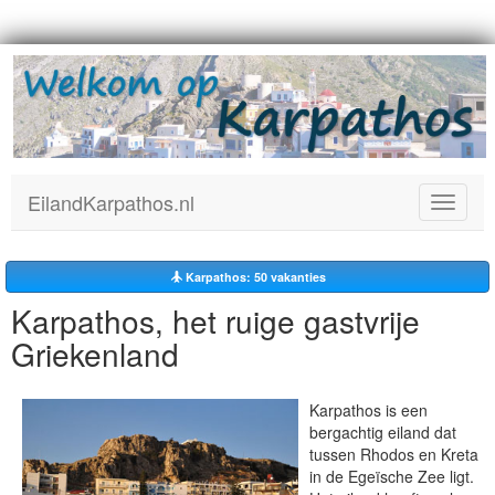
EilandKarpathos.nl
Toggle
navigat
Karpathos: 50
vakanties
Karpathos, het ruige gastvrije
Griekenland
Karpathos is een
bergachtig eiland dat
tussen Rhodos en Kreta
in de Egeïsche Zee ligt.