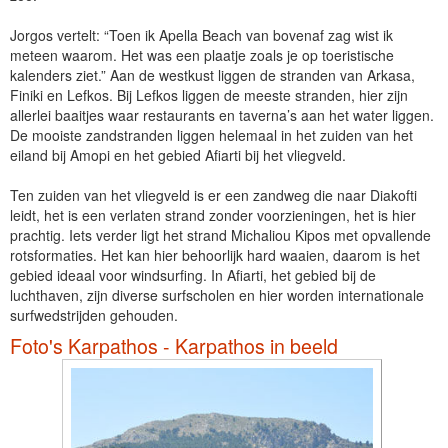
Jorgos vertelt: “Toen ik Apella Beach van bovenaf zag wist ik
meteen waarom. Het was een plaatje zoals je op toeristische
kalenders ziet.” Aan de westkust liggen de stranden van Arkasa,
Finiki en Lefkos. Bij Lefkos liggen de meeste stranden, hier zijn
allerlei baaitjes waar restaurants en taverna’s aan het water liggen.
De mooiste zandstranden liggen helemaal in het zuiden van het
eiland bij Amopi en het gebied Afiarti bij het vliegveld.
Ten zuiden van het vliegveld is er een zandweg die naar Diakofti
leidt, het is een verlaten strand zonder voorzieningen, het is hier
prachtig. Iets verder ligt het strand Michaliou Kipos met opvallende
rotsformaties. Het kan hier behoorlijk hard waaien, daarom is het
gebied ideaal voor windsurfing. In Afiarti, het gebied bij de
luchthaven, zijn diverse surfscholen en hier worden internationale
surfwedstrijden gehouden.
Foto's Karpathos - Karpathos in beeld