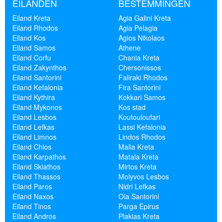
EILANDEN
BESTEMMINGEN
Eiland Kreta
Agia Galini Kreta
Eiland Rhodos
Agia Pelagia
Eiland Kos
Agios Nikolaos
Eiland Samos
Athene
Eiland Corfu
Chania Kreta
Eiland Zakynthos
Chersonissos
Eiland Santorini
Faliraki Rhodos
Eiland Kefalonia
Fira Santorini
Eiland Kythira
Kokkari Samos
Eiland Mykonos
Kos stad
Eiland Lesbos
Koutouloufari
Eiland Lefkas
Lassi Kefalonia
Eiland Limnos
Lindos Rhodos
Eiland Chios
Malia Kreta
Eiland Karpathos
Matala Kreta
Eiland Skiathos
Mirtos Kreta
Eiland Thassos
Molyvos Lesbos
Eiland Paros
Nidri Lefkas
Eiland Naxos
Oia Santorini
Eiland Tinos
Parga Epirus
Eiland Andros
Plakias Kreta