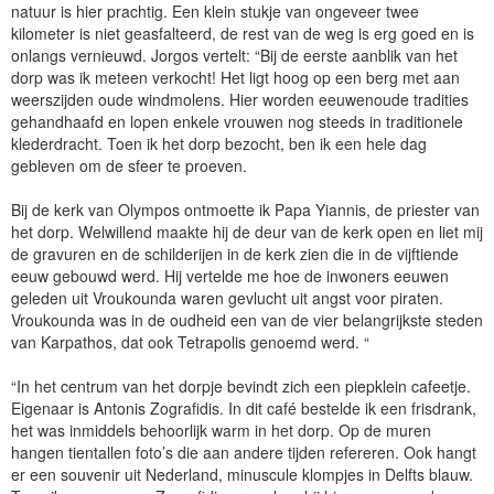
natuur is hier prachtig. Een klein stukje van ongeveer twee
kilometer is niet geasfalteerd, de rest van de weg is erg goed en is
onlangs vernieuwd. Jorgos vertelt: “Bij de eerste aanblik van het
dorp was ik meteen verkocht! Het ligt hoog op een berg met aan
weerszijden oude windmolens. Hier worden eeuwenoude tradities
gehandhaafd en lopen enkele vrouwen nog steeds in traditionele
klederdracht. Toen ik het dorp bezocht, ben ik een hele dag
gebleven om de sfeer te proeven.
Bij de kerk van Olympos ontmoette ik Papa Yiannis, de priester van
het dorp. Welwillend maakte hij de deur van de kerk open en liet mij
de gravuren en de schilderijen in de kerk zien die in de vijftiende
eeuw gebouwd werd. Hij vertelde me hoe de inwoners eeuwen
geleden uit Vroukounda waren gevlucht uit angst voor piraten.
Vroukounda was in de oudheid een van de vier belangrijkste steden
van Karpathos, dat ook Tetrapolis genoemd werd. “
“In het centrum van het dorpje bevindt zich een piepklein cafeetje.
Eigenaar is Antonis Zografidis. In dit café bestelde ik een frisdrank,
het was inmiddels behoorlijk warm in het dorp. Op de muren
hangen tientallen foto’s die aan andere tijden refereren. Ook hangt
er een souvenir uit Nederland, minuscule klompjes in Delfts blauw.