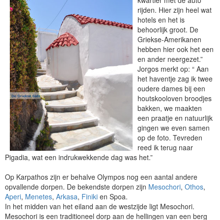
kwartier met de auto
rijden. Hier zijn heel wat
hotels en het is
behoorlijk groot. De
Griekse-Amerikanen
hebben hier ook het een
en ander neergezet.”
Jorgos merkt op: “ Aan
het haventje zag ik twee
oudere dames bij een
houtskooloven broodjes
bakken, we maakten
een praatje en natuurlijk
gingen we even samen
op de foto. Tevreden
reed ik terug naar
Pigadia, wat een indrukwekkende dag was het.”
Op Karpathos zijn er behalve Olympos nog een aantal andere
opvallende dorpen. De bekendste dorpen zijn
Mesochori
,
Othos
,
Aperi
,
Menetes
,
Arkasa
,
Finiki
en Spoa.
In het midden van het eiland aan de westzijde ligt Mesochori.
Mesochori is een traditioneel dorp aan de hellingen van een berg