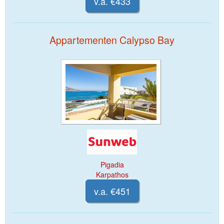
v.a. €433
Appartementen Calypso Bay
Pigadia
Karpathos
v.a. €451