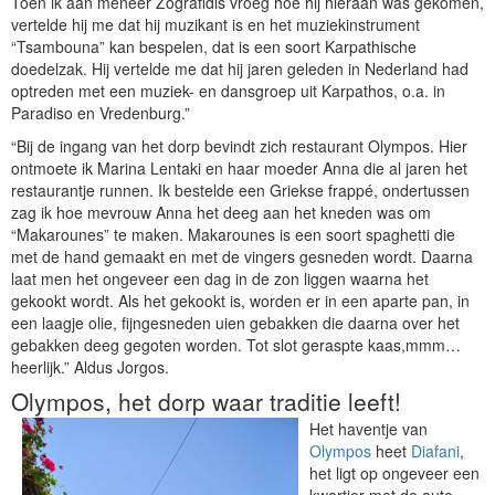
Toen ik aan meneer Zografidis vroeg hoe hij hieraan was gekomen,
vertelde hij me dat hij muzikant is en het muziekinstrument
“Tsambouna” kan bespelen, dat is een soort Karpathische
doedelzak. Hij vertelde me dat hij jaren geleden in Nederland had
optreden met een muziek- en dansgroep uit Karpathos, o.a. in
Paradiso en Vredenburg.”
“Bij de ingang van het dorp bevindt zich restaurant Olympos. Hier
ontmoete ik Marina Lentaki en haar moeder Anna die al jaren het
restaurantje runnen. Ik bestelde een Griekse frappé, ondertussen
zag ik hoe mevrouw Anna het deeg aan het kneden was om
“Makarounes” te maken. Makarounes is een soort spaghetti die
met de hand gemaakt en met de vingers gesneden wordt. Daarna
laat men het ongeveer een dag in de zon liggen waarna het
gekookt wordt. Als het gekookt is, worden er in een aparte pan, in
een laagje olie, fijngesneden uien gebakken die daarna over het
gebakken deeg gegoten worden. Tot slot geraspte kaas,mmm…
heerlijk.” Aldus Jorgos.
Olympos, het dorp waar traditie leeft!
Het haventje van
Olympos
heet
Diafani
,
het ligt op ongeveer een