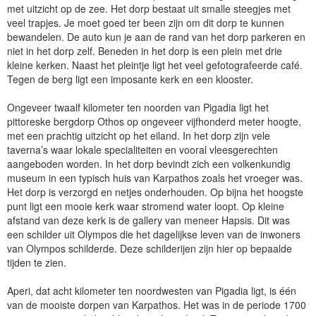
met uitzicht op de zee. Het dorp bestaat uit smalle steegjes met
veel trapjes. Je moet goed ter been zijn om dit dorp te kunnen
bewandelen. De auto kun je aan de rand van het dorp parkeren en
niet in het dorp zelf. Beneden in het dorp is een plein met drie
kleine kerken. Naast het pleintje ligt het veel gefotografeerde café.
Tegen de berg ligt een imposante kerk en een klooster.
Ongeveer twaalf kilometer ten noorden van Pigadia ligt het
pittoreske bergdorp Othos op ongeveer vijfhonderd meter hoogte,
met een prachtig uitzicht op het eiland. In het dorp zijn vele
taverna’s waar lokale specialiteiten en vooral vleesgerechten
aangeboden worden. In het dorp bevindt zich een volkenkundig
museum in een typisch huis van Karpathos zoals het vroeger was.
Het dorp is verzorgd en netjes onderhouden. Op bijna het hoogste
punt ligt een mooie kerk waar stromend water loopt. Op kleine
afstand van deze kerk is de gallery van meneer Hapsis. Dit was
een schilder uit Olympos die het dagelijkse leven van de inwoners
van Olympos schilderde. Deze schilderijen zijn hier op bepaalde
tijden te zien.
Aperi, dat acht kilometer ten noordwesten van Pigadia ligt, is één
van de mooiste dorpen van Karpathos. Het was in de periode 1700